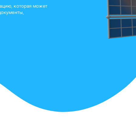
ацию, которая может
документы,