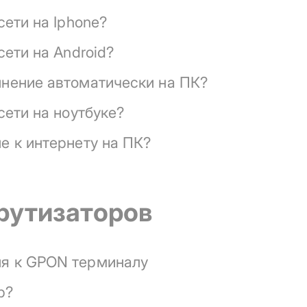
сети на Iphone?
сети на Android?
инение автоматически на ПК?
сети на ноутбуке?
е к интернету на ПК?
рутизаторов
я к GPON терминалу
р?