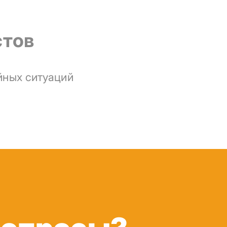
стов
йных ситуаций