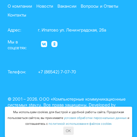
О компании
Новости
Вакансии
Вопросы и Ответы
Контакты
Адрес:
г. Ипатово ул. Ленинградская, 26а
Мы в
соцсетях:
Телефон:
+7 (86542) 7-07-70
© 2001 – 2026. ООО «Компьютерные коммуникационные
системы» stav.ru. Все права защищены. Developed by
nelset.com
Мы используем cookies для быстрой и удобной работы сайта. Продолжая
пользоваться сайтом, вы принимаете
условия обработки персональных данных
и
Политика обработки персональных данных (рег. №26-15-
соглашаетесь с
политикой использования файлов cookies
000758)
OK