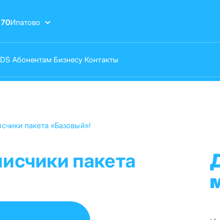
-70
Ипатово
VDS
Абонентам
Бизнесу
Контакты
счики пакета «Базовый»!
исчики пакета