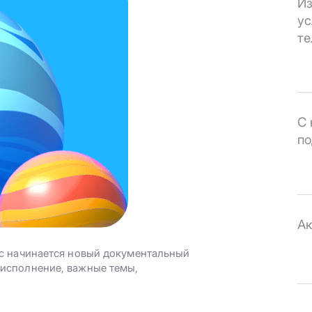
Из
ус
те
С 
по
Ак
hic начинается новый документальный
 исполнение, важные темы,